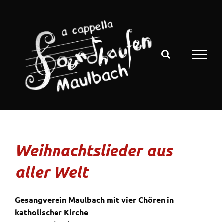
Zum
Inhalt
springen
Weihnachtslieder aus
aller Welt
Gesangverein Maulbach mit vier Chören in
katholischer Kirche