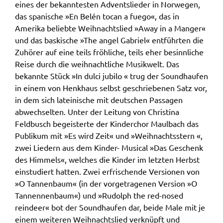
eines der bekanntesten Adventslieder in Norwegen,
das spanische »En Belén tocan a fuego«, das in
Amerika beliebte Weihnachtslied »Away in a Manger«
und das baskische »The angel Gabriel« entführten die
Zuhörer auf eine teils fröhliche, teils eher besinnliche
Reise durch die weihnachtliche Musikwelt. Das
bekannte Stück »In dulci jubilo « trug der Soundhaufen
in einem von Henkhaus selbst geschriebenen Satz vor,
in dem sich lateinische mit deutschen Passagen
abwechselten. Unter der Leitung von Christina
Feldbusch begeisterte der Kinderchor Maulbach das
Publikum mit »Es wird Zeit« und »Weihnachtsstern «,
zwei Liedern aus dem Kinder- Musical »Das Geschenk
des Himmels«, welches die Kinder im letzten Herbst
einstudiert hatten. Zwei erfrischende Versionen von
»O Tannenbaum« (in der vorgetragenen Version »O
Tannennenbaum«) und »Rudolph the red-nosed
reindeer« bot der Soundhaufen dar, beide Male mit je
einem weiteren Weihnachtslied verknüpft und