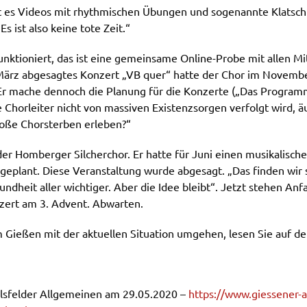
t es Videos mit rhythmischen Übungen und sogenannte Klatsch
s ist also keine tote Zeit.“
unktioniert, das ist eine gemeinsame Online-Probe mit allen Mit
 März abgesagtes Konzert „VB quer“ hatte der Chor im November
r mache dennoch die Planung für die Konzerte („Das Programm 
Chorleiter nicht von massiven Existenzsorgen verfolgt wird, ä
oße Chorsterben erleben?“
 der Homberger Silcherchor. Er hatte für Juni einen musikalis
geplant. Diese Veranstaltung wurde abgesagt. „Das finden wir
undheit aller wichtiger. Aber die Idee bleibt“. Jetzt stehen A
zert am 3. Advent. Abwarten.
Gießen mit der aktuellen Situation umgehen, lesen Sie auf der
Alsfelder Allgemeinen am 29.05.2020 –
https://www.giessener-