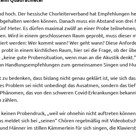
nd hoch. Der hessische Chorleiterverband hat Empfehlungen 
bgehalten werden können. Danach muss ein Abstand von drei 
 fünf Meter. Es dürfen maximal zwölf an einer Probe teilnehm
en. Wird in einem geschlossenen Raum geprobt, muss dieser 
iert werden: Wer kommt wann? Wer geht wann? Diese Anforderu
probt in einem kirchlichen Raum, hier sei die Frage, ob der üb
ei „keine gute Probensituation, wenn man an die Akustik denkt
von Handlungsempfehlungen zum gemeinsamen Singen und Musi
 zu bedenken, dass bislang nicht genau geklärt ist, wie sich 
ßes Problem sei nicht unbedingt das Ausatmen, sondern das tief
 Phänomen, das von den schweren Covid-Erkrankungen bekannt i
n zählen.
einen Probendruck, „weil wir ohnehin nicht auftreten können.“
s meldet sich bei „seinen“ Chören regelmäßig mit Videobotsc
und Männer im stillen Kämmerlein für sich singen, die Klavier