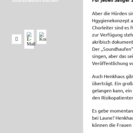
Aber die Hürden si
Hgygienekonzept a
Chorleiter sind es
zur Verfügung steh
akribisch dokument
Der „Soundhaufen“ 
singen, aber das s
Veröffentlichung 
Auch Henkhaus gibt
überträgt. Ein gro
gelangen kann, ein
den Risikopatiente
Es gebe momentan k
bei Laune? Henkhau
können die Frauen 