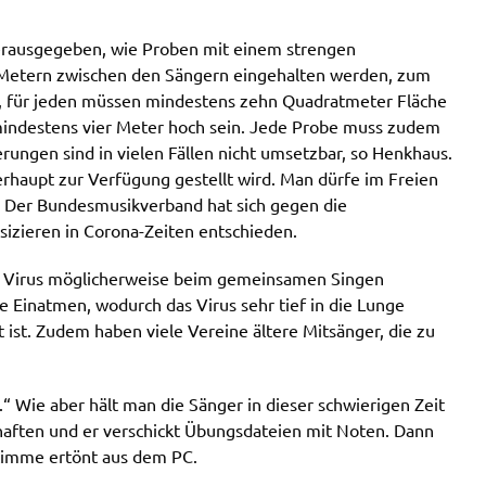
herausgegeben, wie Proben mit einem strengen
Metern zwischen den Sängern eingehalten werden, zum
en, für jeden müssen mindestens zehn Quadratmeter Fläche
mindestens vier Meter hoch sein. Jede Probe muss zudem
ngen sind in vielen Fällen nicht umsetzbar, so Henkhaus.
erhaupt zur Verfügung gestellt wird. Man dürfe im Freien
.“ Der Bundesmusikverband hat sich gegen die
zieren in Corona-Zeiten entschieden.
das Virus möglicherweise beim gemeinsamen Singen
e Einatmen, wodurch das Virus sehr tief in die Lunge
st. Zudem haben viele Vereine ältere Mitsänger, die zu
 Wie aber hält man die Sänger in dieser schwierigen Zeit
haften und er verschickt Übungsdateien mit Noten. Dann
stimme ertönt aus dem PC.