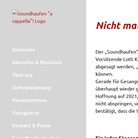
Zum
Inhalt
springen
Nicht ma
Startseite
Der „Soundhaufen“ 
Vorsitzende Lotti 
Aktuelles & Rückblick
abgesagt werden, „
können.
Über uns
Gerade für Gesangv
Stimmbesetzung
überhaupt wieder ge
Hoffnung auf 2021,
Pressestimmen
nicht abspringen, 
bestätigt, dass di
Fotogalerie
Kontakt & Probe
Soundhaufen buchen
Für jeden Sänger