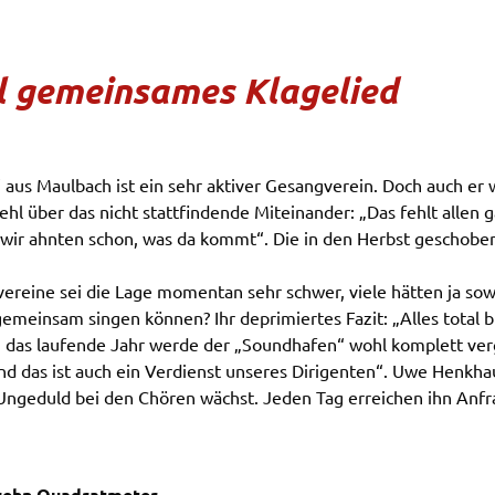
l gemeinsames Klagelied
aus Maulbach ist ein sehr aktiver Gesangverein. Doch auch er w
Kehl über das nicht stattfindende Miteinander: „Das fehlt alle
wir ahnten schon, was da kommt“. Die in den Herbst geschoben
ereine sei die Lage momentan sehr schwer, viele hätten ja so
meinsam singen können? Ihr deprimiertes Fazit: „Alles total b
 das laufende Jahr werde der „Soundhafen“ wohl komplett ver
und das ist auch ein Verdienst unseres Dirigenten“. Uwe Henkh
e Ungeduld bei den Chören wächst. Jeden Tag erreichen ihn An
zehn Quadratmeter