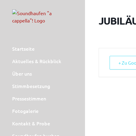
Zum
Inhalt
JUBILÄ
springen
Startseite
Aktuelles & Rückblick
+ Zu Go
Über uns
Stimmbesetzung
Pressestimmen
Fotogalerie
Kontakt & Probe
Soundhaufen buchen