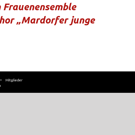
em Frauenensemble
hor „Mardorfer junge
•
Mitglieder
n